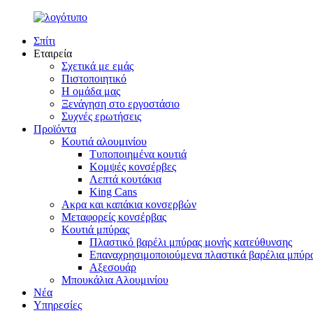
Σπίτι
Εταιρεία
Σχετικά με εμάς
Πιστοποιητικό
Η ομάδα μας
Ξενάγηση στο εργοστάσιο
Συχνές ερωτήσεις
Προϊόντα
Κουτιά αλουμινίου
Τυποποιημένα κουτιά
Κομψές κονσέρβες
Λεπτά κουτάκια
King Cans
Ακρα και καπάκια κονσερβών
Μεταφορείς κονσέρβας
Κουτιά μπύρας
Πλαστικό βαρέλι μπύρας μονής κατεύθυνσης
Επαναχρησιμοποιούμενα πλαστικά βαρέλια μπύρ
Αξεσουάρ
Μπουκάλια Αλουμινίου
Νέα
Υπηρεσίες