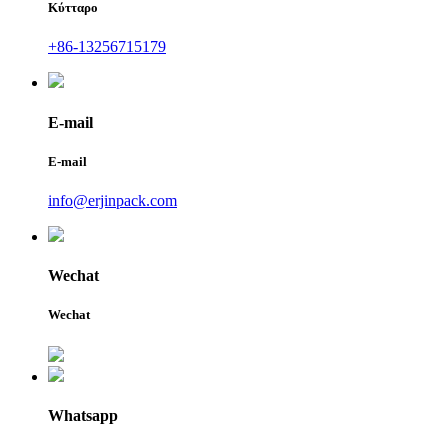
Κύτταρο
+86-13256715179
E-mail
E-mail
info@erjinpack.com
Wechat
Wechat
Whatsapp