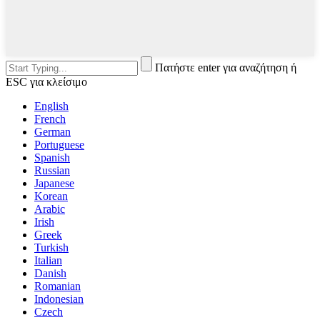
Πατήστε enter για αναζήτηση ή
ESC για κλείσιμο
English
French
German
Portuguese
Spanish
Russian
Japanese
Korean
Arabic
Irish
Greek
Turkish
Italian
Danish
Romanian
Indonesian
Czech