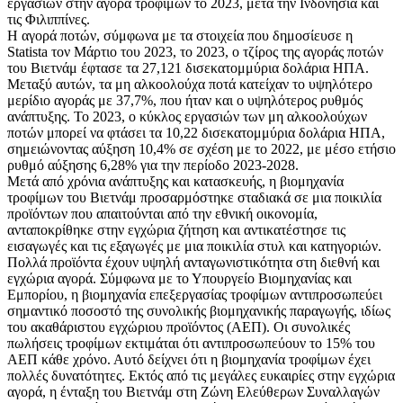
εργασιών στην αγορά τροφίμων το 2023, μετά την Ινδονησία και
τις Φιλιππίνες.
Η αγορά ποτών, σύμφωνα με τα στοιχεία που δημοσίευσε η
Statista τον Μάρτιο του 2023, το 2023, ο τζίρος της αγοράς ποτών
του Βιετνάμ έφτασε τα 27,121 δισεκατομμύρια δολάρια ΗΠΑ.
Μεταξύ αυτών, τα μη αλκοολούχα ποτά κατείχαν το υψηλότερο
μερίδιο αγοράς με 37,7%, που ήταν και ο υψηλότερος ρυθμός
ανάπτυξης. Το 2023, ο κύκλος εργασιών των μη αλκοολούχων
ποτών μπορεί να φτάσει τα 10,22 δισεκατομμύρια δολάρια ΗΠΑ,
σημειώνοντας αύξηση 10,4% σε σχέση με το 2022, με μέσο ετήσιο
ρυθμό αύξησης 6,28% για την περίοδο 2023-2028.
Μετά από χρόνια ανάπτυξης και κατασκευής, η βιομηχανία
τροφίμων του Βιετνάμ προσαρμόστηκε σταδιακά σε μια ποικιλία
προϊόντων που απαιτούνται από την εθνική οικονομία,
ανταποκρίθηκε στην εγχώρια ζήτηση και αντικατέστησε τις
εισαγωγές και τις εξαγωγές με μια ποικιλία στυλ και κατηγοριών.
Πολλά προϊόντα έχουν υψηλή ανταγωνιστικότητα στη διεθνή και
εγχώρια αγορά. Σύμφωνα με το Υπουργείο Βιομηχανίας και
Εμπορίου, η βιομηχανία επεξεργασίας τροφίμων αντιπροσωπεύει
σημαντικό ποσοστό της συνολικής βιομηχανικής παραγωγής, ιδίως
του ακαθάριστου εγχώριου προϊόντος (ΑΕΠ). Οι συνολικές
πωλήσεις τροφίμων εκτιμάται ότι αντιπροσωπεύουν το 15% του
ΑΕΠ κάθε χρόνο. Αυτό δείχνει ότι η βιομηχανία τροφίμων έχει
πολλές δυνατότητες. Εκτός από τις μεγάλες ευκαιρίες στην εγχώρια
αγορά, η ένταξη του Βιετνάμ στη Ζώνη Ελεύθερων Συναλλαγών