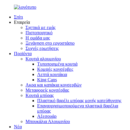
Σπίτι
Εταιρεία
Σχετικά με εμάς
Πιστοποιητικό
Η ομάδα μας
Ξενάγηση στο εργοστάσιο
Συχνές ερωτήσεις
Προϊόντα
Κουτιά αλουμινίου
Τυποποιημένα κουτιά
Κομψές κονσέρβες
Λεπτά κουτάκια
King Cans
Ακρα και καπάκια κονσερβών
Μεταφορείς κονσέρβας
Κουτιά μπύρας
Πλαστικό βαρέλι μπύρας μονής κατεύθυνσης
Επαναχρησιμοποιούμενα πλαστικά βαρέλια
μπύρας
Αξεσουάρ
Μπουκάλια Αλουμινίου
Νέα