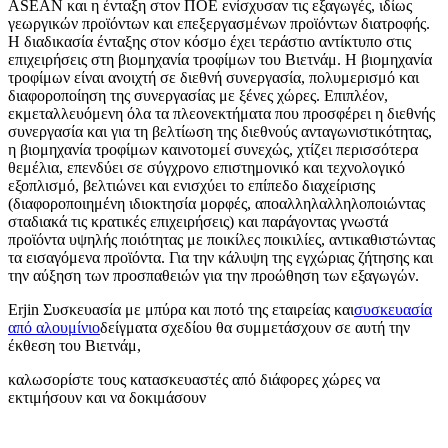
ASEAN και η ένταξη στον ΠΟΕ ενίσχυσαν τις εξαγωγές, ιδίως
γεωργικών προϊόντων και επεξεργασμένων προϊόντων διατροφής.
Η διαδικασία ένταξης στον κόσμο έχει τεράστιο αντίκτυπο στις
επιχειρήσεις στη βιομηχανία τροφίμων του Βιετνάμ. Η βιομηχανία
τροφίμων είναι ανοιχτή σε διεθνή συνεργασία, πολυμερισμό και
διαφοροποίηση της συνεργασίας με ξένες χώρες. Επιπλέον,
εκμεταλλευόμενη όλα τα πλεονεκτήματα που προσφέρει η διεθνής
συνεργασία και για τη βελτίωση της διεθνούς ανταγωνιστικότητας,
η βιομηχανία τροφίμων καινοτομεί συνεχώς, χτίζει περισσότερα
θεμέλια, επενδύει σε σύγχρονο επιστημονικό και τεχνολογικό
εξοπλισμό, βελτιώνει και ενισχύει το επίπεδο διαχείρισης
(διαφοροποιημένη ιδιοκτησία μορφές, αποαλληλαλληλοποιώντας
σταδιακά τις κρατικές επιχειρήσεις) και παράγοντας γνωστά
προϊόντα υψηλής ποιότητας με ποικίλες ποικιλίες, αντικαθιστώντας
τα εισαγόμενα προϊόντα. Για την κάλυψη της εγχώριας ζήτησης και
την αύξηση των προσπαθειών για την προώθηση των εξαγωγών.
Erjin Συσκευασία με μπύρα και ποτό της εταιρείας και
συσκευασία
από αλουμίνιο
δείγματα σχεδίου θα συμμετάσχουν σε αυτή την
έκθεση του Βιετνάμ,
καλωσορίστε τους κατασκευαστές από διάφορες χώρες να
εκτιμήσουν και να δοκιμάσουν