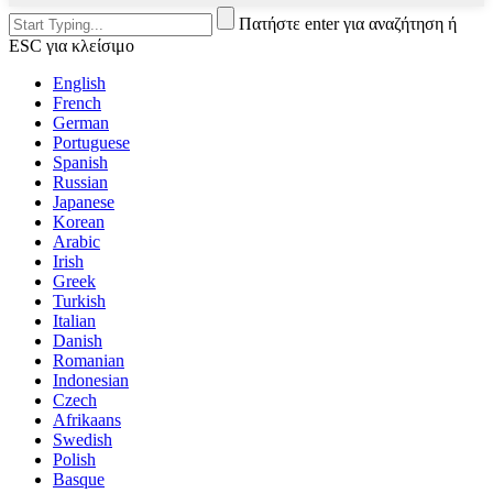
Πατήστε enter για αναζήτηση ή
ESC για κλείσιμο
English
French
German
Portuguese
Spanish
Russian
Japanese
Korean
Arabic
Irish
Greek
Turkish
Italian
Danish
Romanian
Indonesian
Czech
Afrikaans
Swedish
Polish
Basque