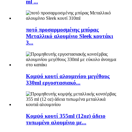
ml ...
ποτό προσαρμοσμένης μπύρας
Μεταλλικό αλουμίνιο Sleek κουτάκι
3...
Κομψό κουτί αλουμινίου μεγέθους
330ml εργοστασιακό...
Κομψό κουτί 355ml (12oz) άδειο
τυπωμένο αλουμίνιο με...