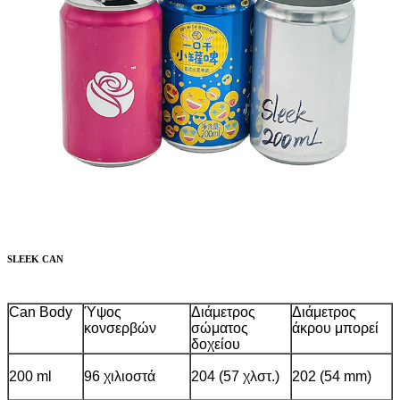
SLEEK CAN
Can Body
Ύψος
Διάμετρος
Διάμετρος
κονσερβών
σώματος
άκρου μπορεί
δοχείου
200 ml
96 χιλιοστά
204 (57 χλστ.)
202 (54 mm)