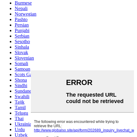
Burmese
Nepali
Norwegian
Pashto
Persian
Punjabi
Serbian
Sesotho
Sinhala
Slovak
Slovenian
Somali
Samoan
Scots Gaelic
Shona
Sindhi
Sundanese
Swahili
Tajik
Tamil
Telugu
Thai
Ukrainian
Urdu
Uzbek