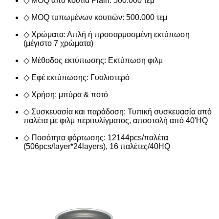
◇ MOQ από κουτιά Plain: 500.000 τεμ
◇ MOQ τυπωμένων κουτιών: 500.000 τεμ
◇ Χρώματα: Απλή ή προσαρμοσμένη εκτύπωση
(μέγιστο 7 χρώματα)
◇ Μέθοδος εκτύπωσης: Εκτύπωση φιλμ
◇ Εφέ εκτύπωσης: Γυαλιστερό
◇ Χρήση: μπύρα & ποτό
◇ Συσκευασία και παράδοση: Τυπική συσκευασία από
παλέτα με φιλμ περιτυλίγματος, αποστολή από 40'HQ
◇ Ποσότητα φόρτωσης: 12144pcs/παλέτα
(506pcs/layer*24layers), 16 παλέτες/40HQ