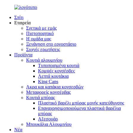
Σπίτι
Εταιρεία
Σχετικά με εμάς
Πιστοποιητικό
Η ομάδα μας
Ξενάγηση στο εργοστάσιο
Συχνές ερωτήσεις
Προϊόντα
Κουτιά αλουμινίου
Τυποποιημένα κουτιά
Κομψές κονσέρβες
Λεπτά κουτάκια
King Cans
Ακρα και καπάκια κονσερβών
Μεταφορείς κονσέρβας
Κουτιά μπύρας
Πλαστικό βαρέλι μπύρας μονής κατεύθυνσης
Επαναχρησιμοποιούμενα πλαστικά βαρέλια
μπύρας
Αξεσουάρ
Μπουκάλια Αλουμινίου
Νέα