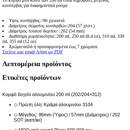
Το κομψό μίνι κουτί των 200 ml είναι δημοφιλές μέγεθος
κονσέρβας για διαφημιστικά ρούχα
Ύψος κονσέρβας::
96 χιλιοστά
Διάμετρος σώματος κονσερβών:
204 (57 χλστ.)
Διάμετρος τελικού δοχείου: :
202 (54 mm)
Διαθέσιμη χωρητικότητα::
200 ml, 250 ml (8,4 oz), 310 ml, 330
ml, 355 ml (12 oz)
Χρώμα:
απλά ή προσαρμοσμένα έως 7 χρώματα
Στείλτε μας email
Λήψη ως PDF
Λεπτομέρεια προϊόντος
Ετικέτες προϊόντων
Κομψό δοχείο αλουμινίου 200 ml (202/204×312)
◇ Πρώτη ύλη: Κράμα αλουμινίου 3104
◇ Μέγεθος: 96mm (Ύψος) / 57mm (Διάμετρος) / 202
SOT (καπάκι)