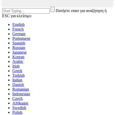
Πατήστε enter για αναζήτηση ή
ESC για κλείσιμο
English
French
German
Portuguese
Spanish
Russian
Japanese
Korean
Arabic
Irish
Greek
Turkish
Italian
Danish
Romanian
Indonesian
Czech
Afrikaans
Swedish
Polish