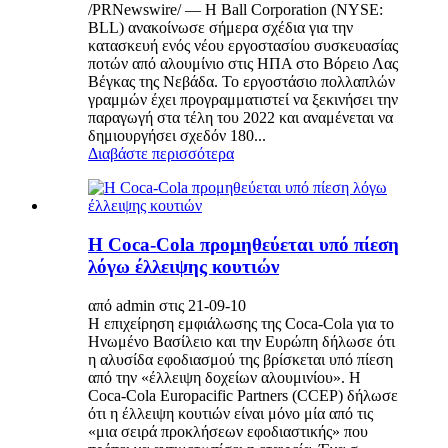
/PRNewswire/ — Η Ball Corporation (NYSE:
BLL) ανακοίνωσε σήμερα σχέδια για την
κατασκευή ενός νέου εργοστασίου συσκευασίας
ποτών από αλουμίνιο στις ΗΠΑ στο Βόρειο Λας
Βέγκας της Νεβάδα. Το εργοστάσιο πολλαπλών
γραμμών έχει προγραμματιστεί να ξεκινήσει την
παραγωγή στα τέλη του 2022 και αναμένεται να
δημιουργήσει σχεδόν 180...
Διαβάστε περισσότερα
Η Coca-Cola προμηθεύεται υπό πίεση
λόγω έλλειψης κουτιών
από admin στις 21-09-10
Η επιχείρηση εμφιάλωσης της Coca-Cola για το
Ηνωμένο Βασίλειο και την Ευρώπη δήλωσε ότι
η αλυσίδα εφοδιασμού της βρίσκεται υπό πίεση
από την «έλλειψη δοχείων αλουμινίου». Η
Coca-Cola Europacific Partners (CCEP) δήλωσε
ότι η έλλειψη κουτιών είναι μόνο μία από τις
«μια σειρά προκλήσεων εφοδιαστικής» που