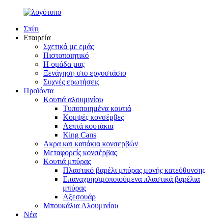
Σπίτι
Εταιρεία
Σχετικά με εμάς
Πιστοποιητικό
Η ομάδα μας
Ξενάγηση στο εργοστάσιο
Συχνές ερωτήσεις
Προϊόντα
Κουτιά αλουμινίου
Τυποποιημένα κουτιά
Κομψές κονσέρβες
Λεπτά κουτάκια
King Cans
Ακρα και καπάκια κονσερβών
Μεταφορείς κονσέρβας
Κουτιά μπύρας
Πλαστικό βαρέλι μπύρας μονής κατεύθυνσης
Επαναχρησιμοποιούμενα πλαστικά βαρέλια
μπύρας
Αξεσουάρ
Μπουκάλια Αλουμινίου
Νέα