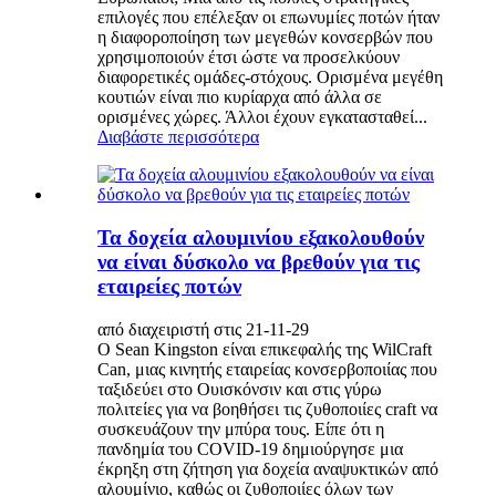
επιλογές που επέλεξαν οι επωνυμίες ποτών ήταν
η διαφοροποίηση των μεγεθών κονσερβών που
χρησιμοποιούν έτσι ώστε να προσελκύουν
διαφορετικές ομάδες-στόχους. Ορισμένα μεγέθη
κουτιών είναι πιο κυρίαρχα από άλλα σε
ορισμένες χώρες. Άλλοι έχουν εγκατασταθεί...
Διαβάστε περισσότερα
Τα δοχεία αλουμινίου εξακολουθούν
να είναι δύσκολο να βρεθούν για τις
εταιρείες ποτών
από διαχειριστή στις 21-11-29
Ο Sean Kingston είναι επικεφαλής της WilCraft
Can, μιας κινητής εταιρείας κονσερβοποιίας που
ταξιδεύει στο Ουισκόνσιν και στις γύρω
πολιτείες για να βοηθήσει τις ζυθοποιίες craft να
συσκευάζουν την μπύρα τους. Είπε ότι η
πανδημία του COVID-19 δημιούργησε μια
έκρηξη στη ζήτηση για δοχεία αναψυκτικών από
αλουμίνιο, καθώς οι ζυθοποιίες όλων των