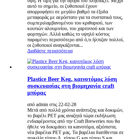
ύψη. Η τιμή για την αγορά του πλησιάζει. Μέχρι
αυτό το σημείο, οι ζυθοποιοί έχουν
απορροφήσει σε μεγάλο βαθμό τα έξοδα
μεταφοράς με αερόστατο για τα συστατικά τους,
συμπεριλαμβανομένου του κριθαριού, των
κουτιών αλουμινίου, του χαρτονιού και των
φορτηγών. Αλλά καθώς το υψηλό κόστος
παραμένει περισσότερο από ό,τι ήλπιζαν πολλοί,
οι ζυθοποιοί αναγκάζονται...
Διαβάστε περισσότερα
Plastice Beer Keg, καινοτόμος λύση
συσκευασίας στη βιομηχανία craft
μπύρας
από admin στις 22-02-28
Μετά από πολλά χρόνια ανάπτυξης και δοκιμών,
το βαρέλι PET μας αναζητά τώρα εκδήλωση
ενδιαφέροντος από την Craft Breweries που θα
ήθελε να δοκιμάσει τα καινοτόμα, αξιόπιστα,
νέα βαρέλια PET μας. Τα βαρέλια διατίθενται σε
ποικιλία τύπου Α, τύπου G και τύπου S και